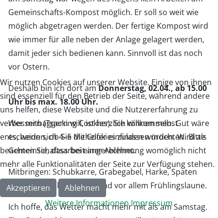
Gemeinschafts-Kompost möglich. Er soll so weit wie
möglich abgetragen werden. Der fertige Kompost wird
wie immer für alle neben der Anlage gelagert werden,
damit jeder sich bedienen kann. Sinnvoll ist das noch
vor Ostern.
Wir nutzen Cookies auf unserer Website. Einige von ihnen
Deshalb bin ich dort am
Donnerstag, 02.04., ab 15.00
sind essenziell für den Betrieb der Seite, während andere
Uhr bis max. 18.00 Uhr.
uns helfen, diese Website und die Nutzererfahrung zu
verbessern (Tracking Cookies). Sie können selbst
Wer mitbaggern will, ist herzlich willkommen. Gut wäre
entscheiden, ob Sie die Cookies zulassen möchten. Bitte
es, wenn sich 4–5 Mithelfer einfinden würden. Wird als
beachten Sie, dass bei einer Ablehnung womöglich nicht
Gemeinschaftsarbeit angerechnet.
mehr alle Funktionalitäten der Seite zur Verfügung stehen.
Mitbringen: Schubkarre, Grabegabel, Harke, Spaten
oder Schaufel wäre gut. Und vor allem Frühlingslaune.
Akzeptieren
Ablehnen
Weitere Informationen
Impressum
Ich hoffe, das Wetter macht mehr mit als am Samstag.