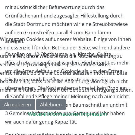
mit ausdrücklicher Befürwortung durch das
Grünflächenamt und zugesagter Hilfestellung durch
die Stadt Dortmund möchten wir eine Streuobstwiese
auf dem Grünstreifen parallel zum Bahndamm
Wir nutzen Cookies auf unserer Website. Einige von ihnen
anlegen.
sind essenziell für den Betrieb der Seite, während andere
Es sollen ca. 10 Obstbäume u.a. Kirsche, Quitte,
uns helfen, diese Website und die Nutzererfahrung zu
Pfirsich etc. eingepflanzt werden. Hierbei geht es mehr
verbessern (Tracking Cookies). Sie können selbst
um die Artenvielfalt und Ökologie als um den Ertrag.
entscheiden, ob Sie die Cookies zulassen möchten. Bitte
Die Kosten und die Pflege müsste der Verein
beachten Sie, dass bei einer Ablehnung womöglich nicht
übernehmen. Die Kostenübernahme ist kein Problem,
mehr alle Funktionalitäten der Seite zur Verfügung stehen.
die anfallende Pflege meiner Meinung nach auch nicht:
Akzeptieren
Ablehnen
In den ersten Jahren fällt kein Baumschnitt an und mit
3 Gemeinschaftsstunden pro Garten und Jahr haben
Weitere Informationen
Impressum
wir auch dafür genug Kapazität.
Der Vorstand möchte jedoch keine Entscheidung