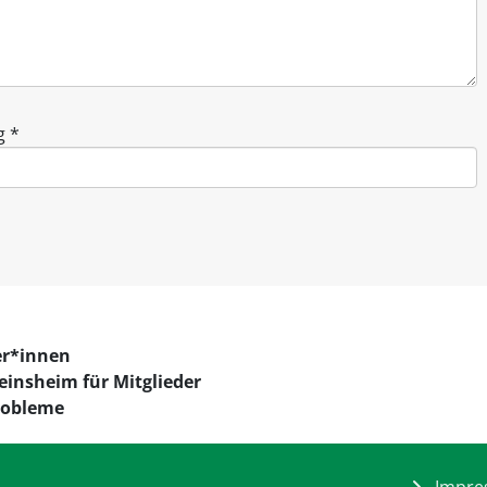
g
*
n
r*innen
insheim für Mitglieder
Probleme